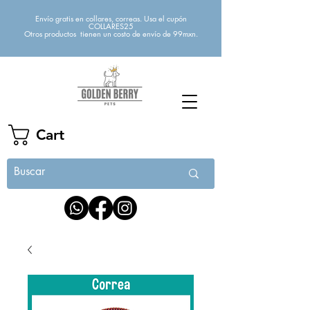
Envío gratis en collares, correas. Usa el cupón
COLLARES25
Otros productos tienen un costo de envío de 99mxn.
Cart