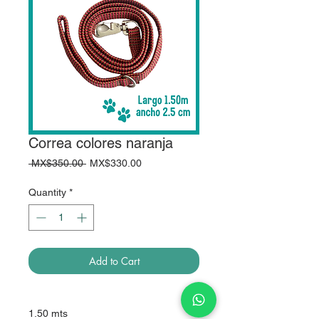
Correa colores naranja
Regular
Sale
 MX$350.00 
MX$330.00
Price
Price
Quantity
*
Add to Cart
1.50 mts