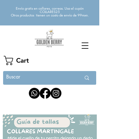
Envío gratis en collares, correas. Usa el cupón
COLLARES25
Otros productos tienen un costo de envío de 99mxn.
Cart