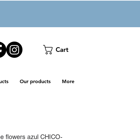
Cart
ucts
Our products
More
he flowers azul CHICO-