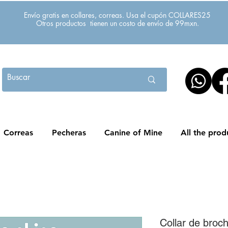
Envío gratis en collares, correas. Usa el cupón COLLARES25
Otros productos tienen un costo de envío de 99mxn.
Correas
Pecheras
Canine of Mine
All the prod
Collar de broc