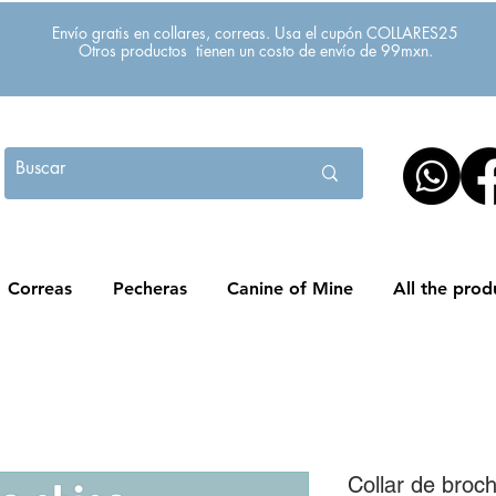
Envío gratis en collares, correas. Usa el cupón COLLARES25
Otros productos tienen un costo de envío de 99mxn.
Correas
Pecheras
Canine of Mine
All the prod
Collar de broc