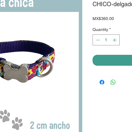
CHICO-delgad
Price
MX$360.00
Quantity
*