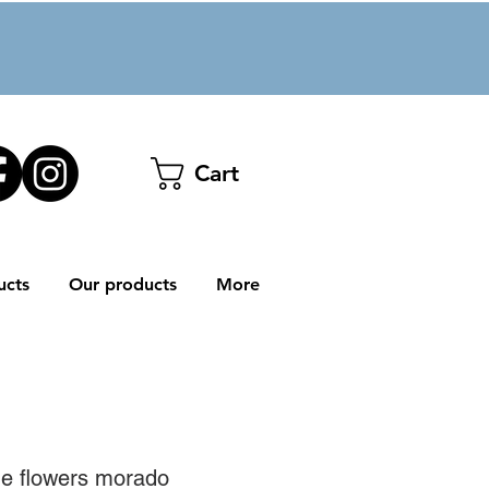
Cart
ucts
Our products
More
he flowers morado