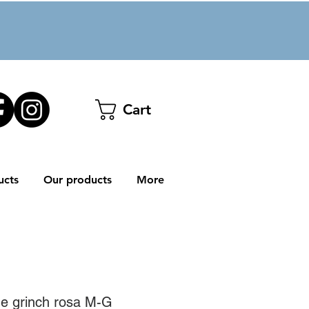
Cart
ucts
Our products
More
he grinch rosa M-G