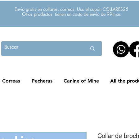
Envío gratis en collares, correas. Usa el cupón COLLARES25
Otros productos tienen un costo de envío de 99mxn.
Correas
Pecheras
Canine of Mine
All the prod
Collar de broch