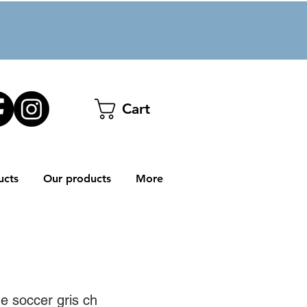
Cart
ucts
Our products
More
e soccer gris ch