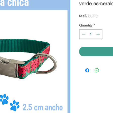
verde esmeral
Price
MX$360.00
Quantity
*