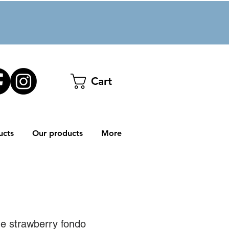
Cart
ucts
Our products
More
he strawberry fondo