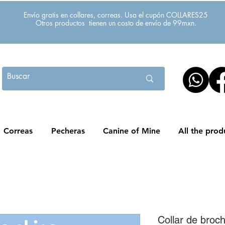
Envío gratis en collares, correas. Usa el cupón COLLARES25
Otros productos tienen un costo de envío de 99mxn.
Correas
Pecheras
Canine of Mine
All the prod
Collar de broc