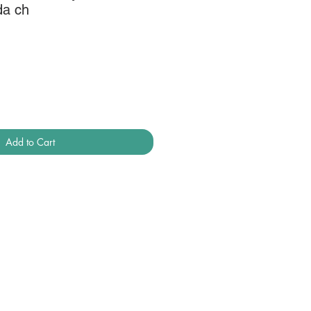
da ch
Add to Cart