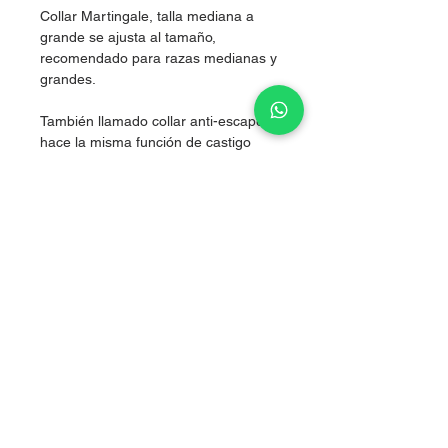
Collar Martingale, talla mediana a
grande se ajusta al tamaño,
recomendado para razas medianas y
grandes.
También llamado collar anti-escape,
hace la misma función de castigo
pero sin lastimarlos, al hacer presión
simultánea en los dos costados del
cuello, logrando corregir sin lastimar.
Nylon de alta resistencia.
Sale of articles for puppies