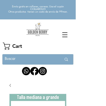
Envío gratis en collares, correas. Usa el cupón
COLLARES25
Otros productos tienen un costo de envío de 99mxn.
Cart