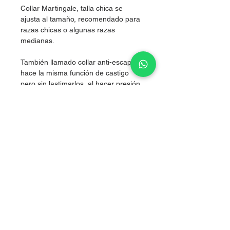
Collar Martingale, talla chica se
ajusta al tamaño, recomendado para
razas chicas o algunas razas
medianas.
También llamado collar anti-escape,
hace la misma función de castigo
pero sin lastimarlos, al hacer presión
simultánea en los dos costados del
cuello, logrando corregir sin lastimar.
Nylon de alta resistencia.
grosor 2.5cm