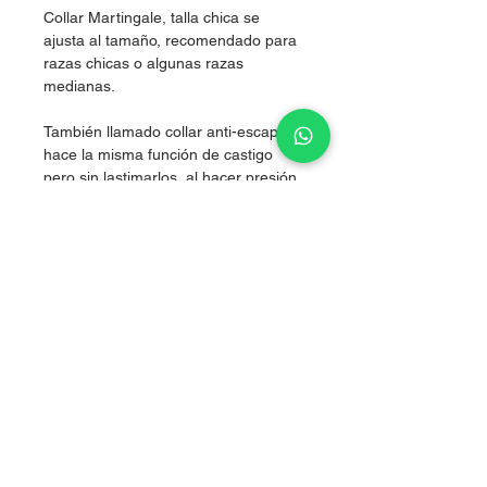
Collar Martingale, talla chica se
ajusta al tamaño, recomendado para
razas chicas o algunas razas
medianas.
También llamado collar anti-escape,
hace la misma función de castigo
pero sin lastimarlos, al hacer presión
simultánea en los dos costados del
cuello, logrando corregir sin lastimar.
Nylon de alta resistencia.
grosor 2.5cm