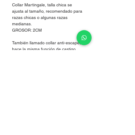
Collar Martingale, talla chica se
ajusta al tamaño, recomendado para
razas chicas o algunas razas
medianas.
GROSOR: 2CM
También llamado collar anti-escape,
hace la misma función de castigo
pero sin lastimarlos, al hacer presión
simultánea en los dos costados del
cuello, logrando corregir sin lastimar.
Nylon de alta resistencia.