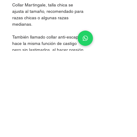
Collar Martingale, talla chica se
ajusta al tamaño, recomendado para
razas chicas o algunas razas
medianas.
También llamado collar anti-escape,
hace la misma función de castigo
pero sin lastimarlos, al hacer presión
simultánea en los dos costados del
cuello, logrando corregir sin lastimar.
Nylon de alta resistencia.
grosor 2.5cm