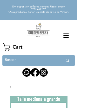
Envío gratis en collares, correas. Usa el cupón
COLLARES25
Otros productos tienen un costo de envío de 99mxn.
Cart