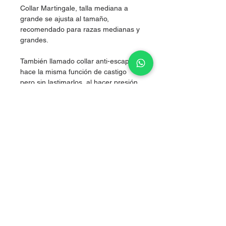
Collar Martingale, talla mediana a
grande se ajusta al tamaño,
recomendado para razas medianas y
grandes.
También llamado collar anti-escape,
hace la misma función de castigo
pero sin lastimarlos, al hacer presión
simultánea en los dos costados del
cuello, logrando corregir sin lastimar.
Nylon de alta resistencia.
Grosor 2.5 cm