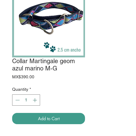
Collar Martingale geom
azul marino M-G
Price
MX$390.00
Quantity
*
Add to Cart