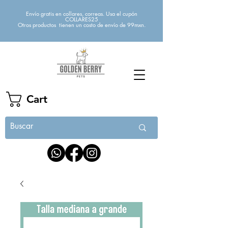
Envío gratis en collares, correas. Usa el cupón
COLLARES25
Otros productos tienen un costo de envío de 99mxn.
Cart