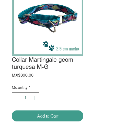
Collar Martingale geom
turquesa M-G
Price
MX$390.00
Quantity
*
Add to Cart