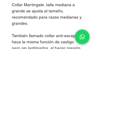
Collar Martingale, talla mediana a
grande se ajusta al tamaño,
recomendado para razas medianas y
grandes.
También llamado collar anti-escape,
hace la misma función de castigo
pero sin lastimarlos, al hacer presión
simultánea en los dos costados del
cuello, logrando corregir sin lastimar.
Nylon de alta resistencia.
Grosor 2.5 cm