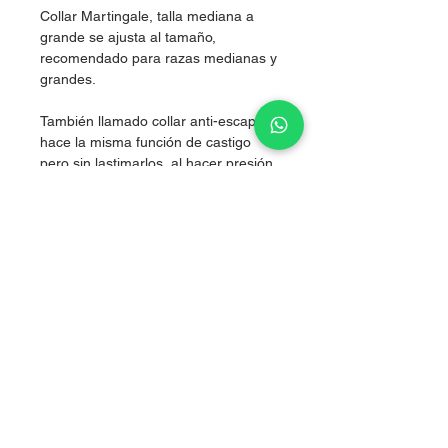
Collar Martingale, talla mediana a
grande se ajusta al tamaño,
recomendado para razas medianas y
grandes.
También llamado collar anti-escape,
hace la misma función de castigo
pero sin lastimarlos, al hacer presión
simultánea en los dos costados del
cuello, logrando corregir sin lastimar.
Nylon de alta resistencia.
Ancho 3.8 cm