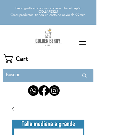
Envío gratis en collares, correas. Usa el cupón
COLLARES25
Otros productos tienen un costo de envío de 99mxn.
Cart