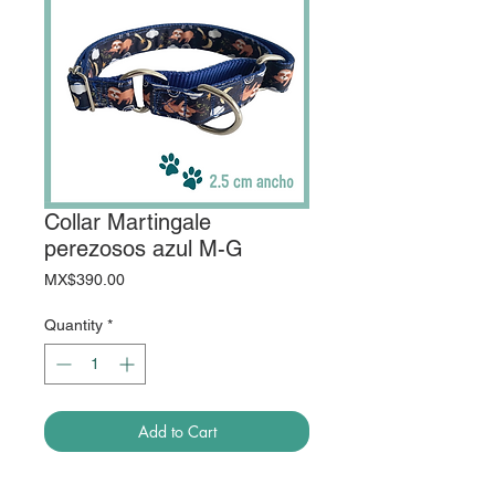
Collar Martingale
perezosos azul M-G
Price
MX$390.00
Quantity
*
Add to Cart