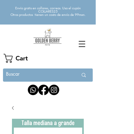
Envío gratis en collares, correas. Usa el cupón
COLLARES25
Otros productos tienen un costo de envío de 99mxn.
Cart