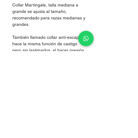
Collar Martingale, talla mediana a
grande se ajusta al tamaño,
recomendado para razas medianas y
grandes.
También llamado collar anti-escape,
hace la misma función de castigo
pero sin lastimarlos, al hacer presión
simultánea en los dos costados del
cuello, logrando corregir sin lastimar.
Nylon de alta resistencia.
Grosor 2.5 cm