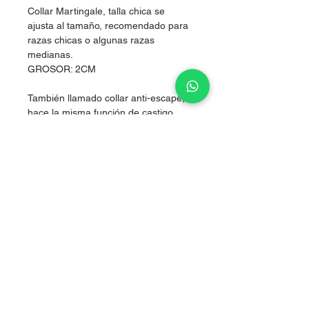
Collar Martingale, talla chica se
ajusta al tamaño, recomendado para
razas chicas o algunas razas
medianas.
GROSOR: 2CM
También llamado collar anti-escape,
hace la misma función de castigo
pero sin lastimarlos, al hacer presión
simultánea en los dos costados del
cuello, logrando corregir sin lastimar.
Nylon de alta resistencia.