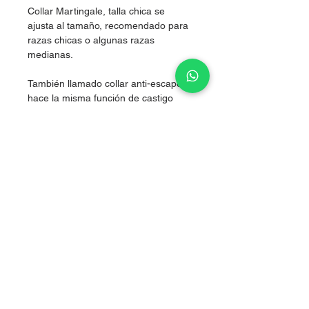
Collar Martingale, talla chica se
ajusta al tamaño, recomendado para
razas chicas o algunas razas
medianas.
También llamado collar anti-escape,
hace la misma función de castigo
pero sin lastimarlos, al hacer presión
simultánea en los dos costados del
cuello, logrando corregir sin lastimar.
Nylon de alta resistencia.
Sale of articles for puppies