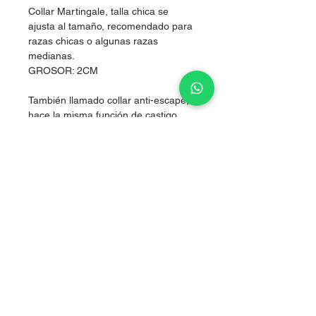
Collar Martingale, talla chica se
ajusta al tamaño, recomendado para
razas chicas o algunas razas
medianas.
GROSOR: 2CM
También llamado collar anti-escape,
hace la misma función de castigo
pero sin lastimarlos, al hacer presión
simultánea en los dos costados del
cuello, logrando corregir sin lastimar.
Nylon de alta resistencia.