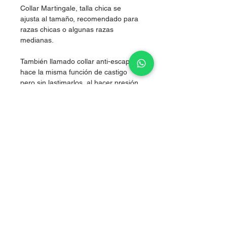
Collar Martingale, talla chica se
ajusta al tamaño, recomendado para
razas chicas o algunas razas
medianas.
También llamado collar anti-escape,
hace la misma función de castigo
pero sin lastimarlos, al hacer presión
simultánea en los dos costados del
cuello, logrando corregir sin lastimar.
Nylon de alta resistencia.
grosor 2.5cm