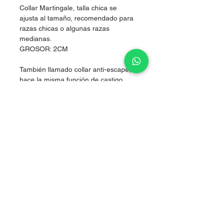
Collar Martingale, talla chica se
ajusta al tamaño, recomendado para
razas chicas o algunas razas
medianas.
GROSOR: 2CM
También llamado collar anti-escape,
hace la misma función de castigo
pero sin lastimarlos, al hacer presión
simultánea en los dos costados del
cuello, logrando corregir sin lastimar.
Nylon de alta resistencia.