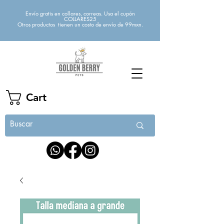
Envío gratis en collares, correas. Usa el cupón
COLLARES25
Otros productos tienen un costo de envío de 99mxn.
Cart