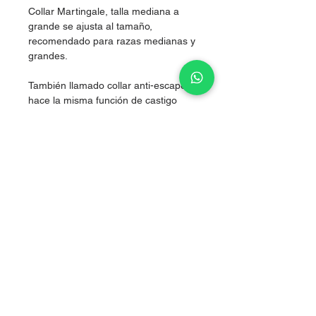
Collar Martingale, talla mediana a
grande se ajusta al tamaño,
recomendado para razas medianas y
grandes.
También llamado collar anti-escape,
hace la misma función de castigo
pero sin lastimarlos, al hacer presión
simultánea en los dos costados del
cuello, logrando corregir sin lastimar.
Nylon de alta resistencia.
Sale of articles for puppies