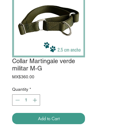
Collar Martingale verde
militar M-G
Price
MX$360.00
Quantity
*
Add to Cart