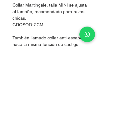
Collar Martingale, talla MINI se ajusta
al tamaño, recomendado para razas
chicas.
GROSOR: 2CM
También llamado collar anti-escape,
hace la misma función de castigo
pero sin lastimarlos, al hacer presión
simultánea en los dos costados del
cuello, logrando corregir sin lastimar.
Nylon de alta resistencia.
Sale of articles for puppies