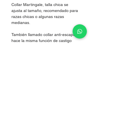
Collar Martingale, talla chica se
ajusta al tamaño, recomendado para
razas chicas o algunas razas
medianas.
También llamado collar anti-escape,
hace la misma función de castigo
pero sin lastimarlos, al hacer presión
simultánea en los dos costados del
cuello, logrando corregir sin lastimar.
Nylon de alta resistencia.
Sale of articles for puppies