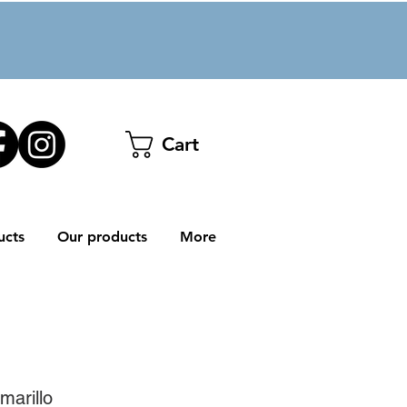
Cart
ucts
Our products
More
marillo