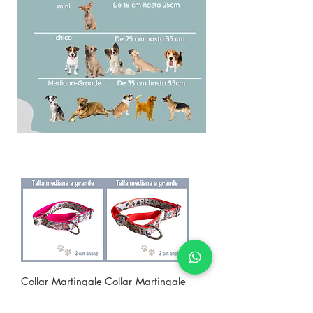
Collar Martingale
Collar Martingale
space rosa M-G
space neon M-G