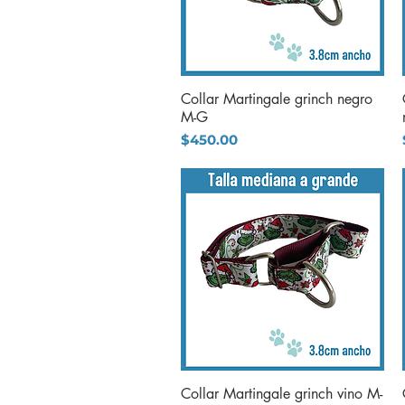
Collar Martingale grinch negro
Vista rápida
M-G
Precio
$450.00
Collar Martingale grinch vino M-
Vista rápida