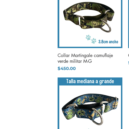
Collar Martingale camuflaje
Vista rápida
verde militar M-G
Precio
$450.00