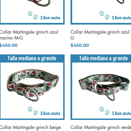
Collar Martingale grinch azul
Collar Martingale grinch azul
Vista rápida
Vista rápida
marino M-G
G
Precio
Precio
$450.00
$450.00
Collar Martingale grinch beige
Collar Martingale grinch verd
Vista rápida
Vista rápida