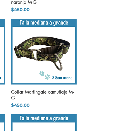
naranja M-G
Precio
$450.00
Collar Martingale camuflaje M-
Vista rápida
G
Precio
$450.00