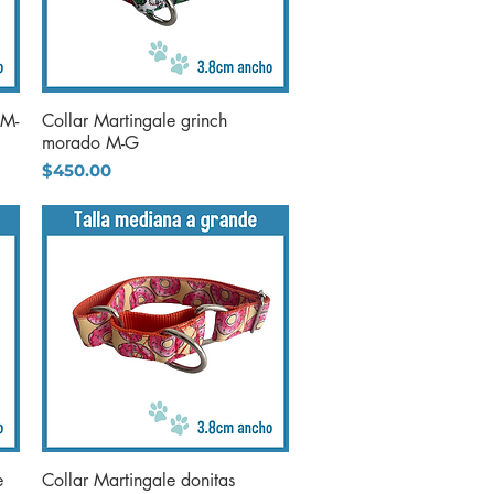
 M-
Collar Martingale grinch
Vista rápida
morado M-G
Precio
$450.00
e
Collar Martingale donitas
Vista rápida