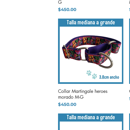
G
Precio
$450.00
Collar Martingale heroes
Vista rápida
morado M-G
Precio
$450.00