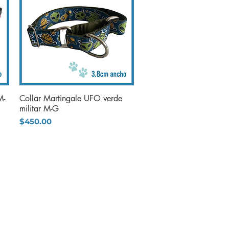
M-
Collar Martingale UFO verde
Vista rápida
militar M-G
Precio
$450.00