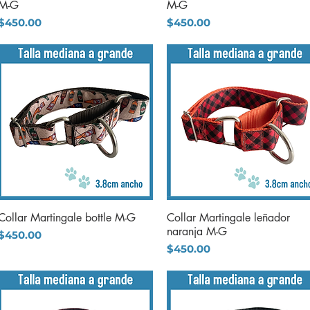
M-G
M-G
Precio
Precio
$450.00
$450.00
Collar Martingale bottle M-G
Collar Martingale leñador
Vista rápida
Vista rápida
naranja M-G
Precio
$450.00
Precio
$450.00