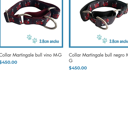
Collar Martingale bull vino M-G
Collar Martingale bull negro 
Vista rápida
Vista rápida
G
Precio
$450.00
Precio
$450.00