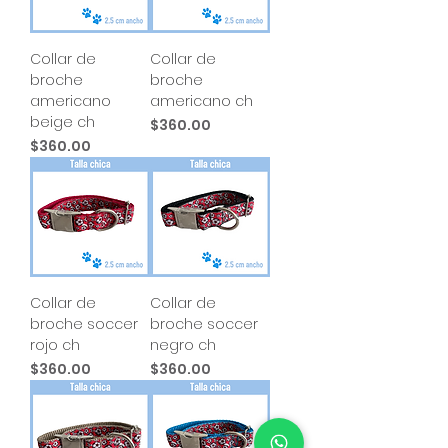
Collar de
Collar de
broche
broche
americano
americano ch
beige ch
Precio
$360.00
Precio
$360.00
Collar de
Collar de
broche soccer
broche soccer
rojo ch
negro ch
Precio
Precio
$360.00
$360.00