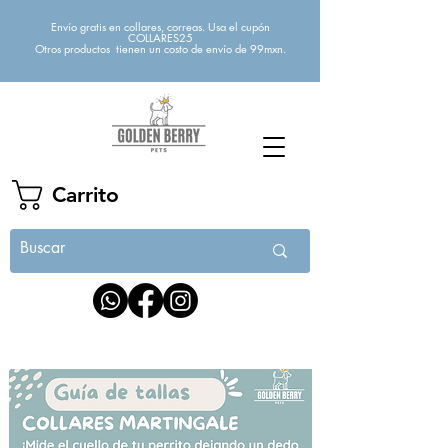
Envío gratis en collares, correas. Usa el cupón
COLLARES25
Otros productos tienen un costo de envío de 99mxn.
Carrito