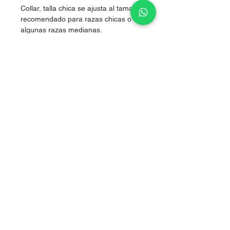
Collar, talla chica se ajusta al tamaño,
recomendado para razas chicas o
algunas razas medianas.
Nylon de alta resistencia.
Boutique artículos para perritos
Tlalpan, CDMX
Aviso de privacidad
Nosotros
​Página diseñada por
www.empredelovers.org