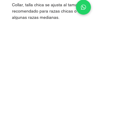
Collar, talla chica se ajusta al tamaño,
recomendado para razas chicas o
algunas razas medianas.
Nylon de alta resistencia.
Boutique artículos para perritos
Tlalpan, CDMX
Aviso de privacidad
Nosotros
​Página diseñada por
www.empredelovers.org