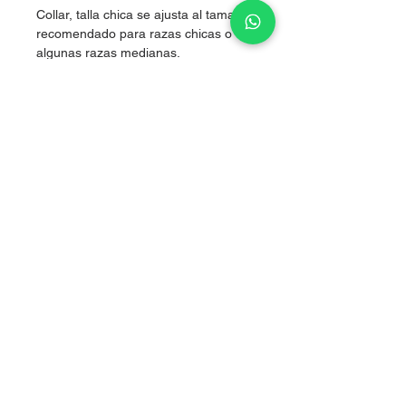
Collar, talla chica se ajusta al tamaño,
recomendado para razas chicas o
algunas razas medianas.
Nylon de alta resistencia.
Boutique artículos para perritos
Tlalpan, CDMX
Aviso de privacidad
Nosotros
​Página diseñada por
www.empredelovers.org