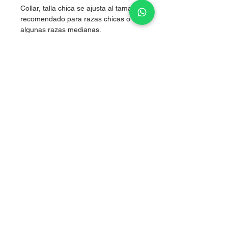
Collar, talla chica se ajusta al tamaño,
recomendado para razas chicas o
algunas razas medianas.
Nylon de alta resistencia.
Boutique artículos para perritos
Tlalpan, CDMX
Aviso de privacidad
Nosotros
​Página diseñada por
www.empredelovers.org