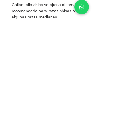
Collar, talla chica se ajusta al tamaño,
recomendado para razas chicas o
algunas razas medianas.
Nylon de alta resistencia.
Boutique artículos para perritos
Tlalpan, CDMX
Aviso de privacidad
Nosotros
​Página diseñada por
www.empredelovers.org