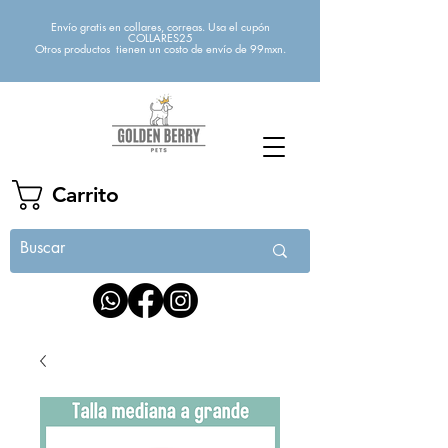
Envío gratis en collares, correas. Usa el cupón
COLLARES25
Otros productos tienen un costo de envío de 99mxn.
Carrito