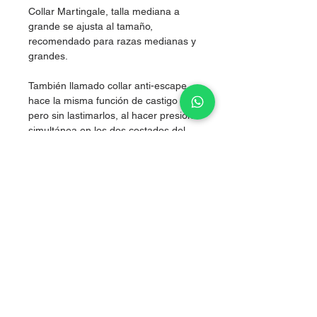
Collar Martingale, talla mediana a
grande se ajusta al tamaño,
recomendado para razas medianas y
grandes.
También llamado collar anti-escape,
hace la misma función de castigo
pero sin lastimarlos, al hacer presión
simultánea en los dos costados del
cuello, logrando corregir sin lastimar.
Nylon de alta resistencia.
Grosor 2.5 cm