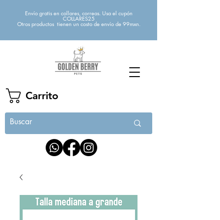
Envío gratis en collares, correas. Usa el cupón
COLLARES25
Otros productos tienen un costo de envío de 99mxn.
Carrito