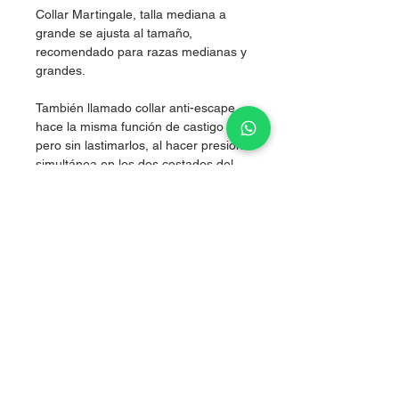
Collar Martingale, talla mediana a
grande se ajusta al tamaño,
recomendado para razas medianas y
grandes.
También llamado collar anti-escape,
hace la misma función de castigo
pero sin lastimarlos, al hacer presión
simultánea en los dos costados del
cuello, logrando corregir sin lastimar.
Nylon de alta resistencia.
Grosor 2.5 cm