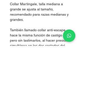
Collar Martingale, talla mediana a
grande se ajusta al tamaño,
recomendado para razas medianas y
grandes.
También llamado collar anti-escape,
hace la misma función de castigo
pero sin lastimarlos, al hacer presión
simultánea en los dos costados del
cuello, logrando corregir sin lastimar.
Nylon de alta resistencia.
Grosor 2.5 cm