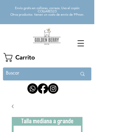
Envío gratis en collares, correas. Usa el cupón
COLLARES25
Otros productos tienen un costo de envío de 99mxn.
Carrito