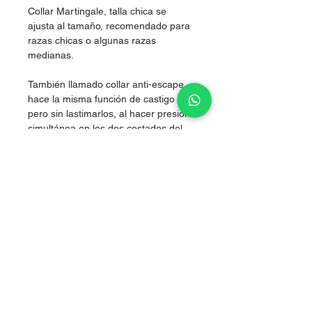
Collar Martingale, talla chica se
ajusta al tamaño, recomendado para
razas chicas o algunas razas
medianas.
También llamado collar anti-escape,
hace la misma función de castigo
pero sin lastimarlos, al hacer presión
simultánea en los dos costados del
cuello, logrando corregir sin lastimar.
Nylon de alta resistencia.
grosor 2.5cm