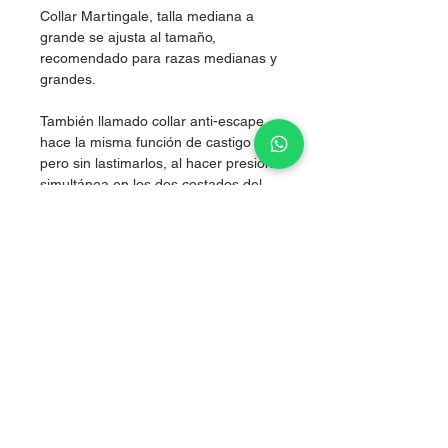
Collar Martingale, talla mediana a
grande se ajusta al tamaño,
recomendado para razas medianas y
grandes.
También llamado collar anti-escape,
hace la misma función de castigo
pero sin lastimarlos, al hacer presión
simultánea en los dos costados del
cuello, logrando corregir sin lastimar.
Nylon de alta resistencia.
Grosor 2.5 cm