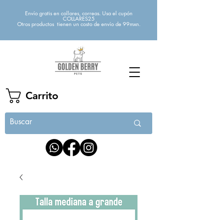
Envío gratis en collares, correas. Usa el cupón
COLLARES25
Otros productos tienen un costo de envío de 99mxn.
Carrito