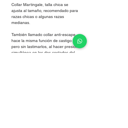
Collar Martingale, talla chica se
ajusta al tamaño, recomendado para
razas chicas o algunas razas
medianas.
También llamado collar anti-escape,
hace la misma función de castigo
pero sin lastimarlos, al hacer presión
simultánea en los dos costados del
cuello, logrando corregir sin lastimar.
Nylon de alta resistencia.
grosor 2.5cm