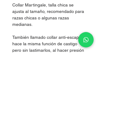
Collar Martingale, talla chica se
ajusta al tamaño, recomendado para
razas chicas o algunas razas
medianas.
También llamado collar anti-escape,
hace la misma función de castigo
pero sin lastimarlos, al hacer presión
simultánea en los dos costados del
cuello, logrando corregir sin lastimar.
Nylon de alta resistencia.
Boutique artículos para perritos