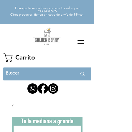
Envío gratis en collares, correas. Usa el cupón
COLLARES25
Otros productos tienen un costo de envío de 99mxn.
Carrito