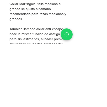
Collar Martingale, talla mediana a
grande se ajusta al tamaño,
recomendado para razas medianas y
grandes.
También llamado collar anti-escape,
hace la misma función de castigo
pero sin lastimarlos, al hacer presión
simultánea en los dos costados del
cuello, logrando corregir sin lastimar.
Nylon de alta resistencia.
Grosor 2.5 cm