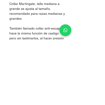
Collar Martingale, talla mediana a
grande se ajusta al tamaño,
recomendado para razas medianas y
grandes.
También llamado collar anti-escape,
hace la misma función de castigo
pero sin lastimarlos, al hacer presión
simultánea en los dos costados del
cuello, logrando corregir sin lastimar.
Nylon de alta resistencia.
Boutique artículos para perritos