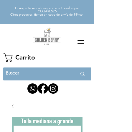
Envío gratis en collares, correas. Usa el cupón
COLLARES25
Otros productos tienen un costo de envío de 99mxn.
Carrito