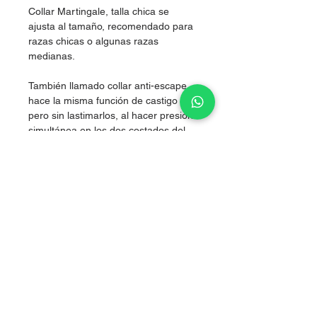
Collar Martingale, talla chica se
ajusta al tamaño, recomendado para
razas chicas o algunas razas
medianas.
También llamado collar anti-escape,
hace la misma función de castigo
pero sin lastimarlos, al hacer presión
simultánea en los dos costados del
cuello, logrando corregir sin lastimar.
Nylon de alta resistencia.
grosor 2.5cm