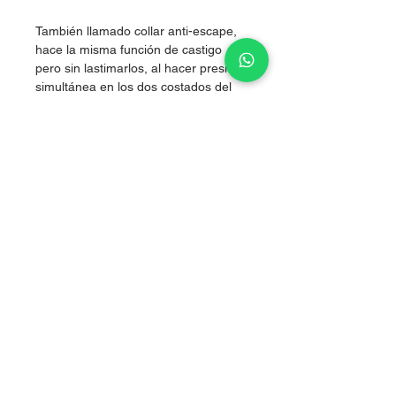
También llamado collar anti-escape,
hace la misma función de castigo
pero sin lastimarlos, al hacer presión
simultánea en los dos costados del
cuello, logrando corregir sin lastimar.
Nylon de alta resistencia.
Boutique artículos para perritos
Tlalpan, CDMX
Aviso de privacidad
Nosotros