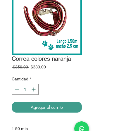
Correa colores naranja
Precio
Precio
 $350.00 
$330.00
de
oferta
Cantidad
*
Agregar al carrito
1.50 mts