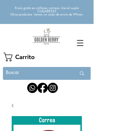
Envío gratis en collares, correas. Usa el cupón
COLLARES25
Otros productos tienen un costo de envío de 99mxn.
Carrito