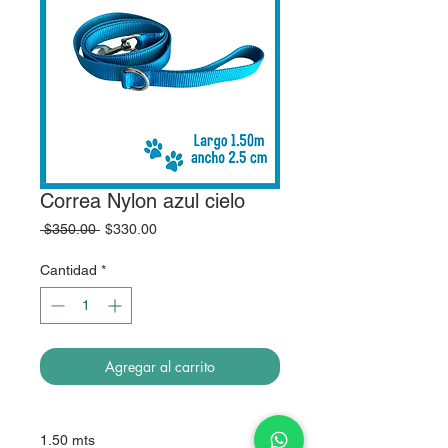
Correa Nylon azul cielo
Precio
Precio
 $350.00 
$330.00
de
oferta
Cantidad
*
Agregar al carrito
1.50 mts