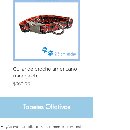
Collar de broche americano
Collar de broche ame
naranja ch
verde ch
Precio
Precio
$360.00
$360.00
Tapetes Olfativos
¡Activa su olfato y su mente con este