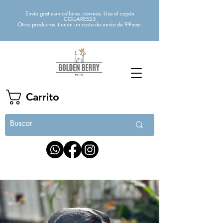
Envío gratis en collares, correas. Usa el cupón
COLLARES25
Otros productos tienen un costo de envío de 99mxn.
Carrito